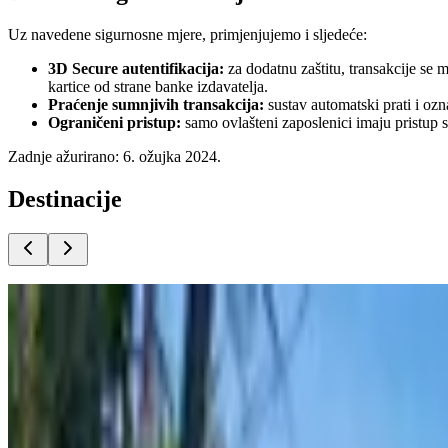
Uz navedene sigurnosne mjere, primjenjujemo i sljedeće:
3D Secure autentifikacija:
za dodatnu zaštitu, transakcije se 
kartice od strane banke izdavatelja.
Praćenje sumnjivih transakcija:
sustav automatski prati i ozn
Ograničeni pristup:
samo ovlašteni zaposlenici imaju pristup s
Zadnje ažurirano: 6. ožujka 2024.
Destinacije
Split
Od
€
7.70
Hvar
Od
€
8.50