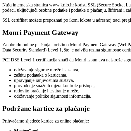
Naša internetska stranica www.krilo.hr koristi SSL (Secure Socket Lay
podaci, uključujući osobne podatke i podatke o plaćanju, šifrirani i za
SSL certifikat možete prepoznati po ikoni lokota u adresnoj traci pregle
Monri Payment Gateway
Za obradu online plaćanja koristimo Monri Payment Gateway (WebPay)
Data Security Standard) Level 1, što je najviša razina sigurnosne certif
PCI DSS Level 1 certifikacija znači da Monri ispunjava najstrože sigu
održavanje sigurne mreže i sustava,
zaštitu podataka o karticama,
upravljanje ranjivostima sustava,
provođenje snažnih mjera kontrole pristupa,
redovito praćenje i testiranje mreže,
održavanje politike sigurnosti informacija.
Podržane kartice za plaćanje
Prihvaćamo sljedeće kartice za online plaćanje:
MasterCard