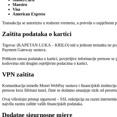
Maestro
Visa
American Express
Transakcija se autorizira u realnom vremenu, a potvrda o uspješnom p
Zaštita podataka o kartici
Trgovac (KAPETAN LUKA – KRILO) niti u jednom trenutku ne pohranjuje
Payment Gateway sustava.
Prilikom unosa podataka o kartici, povjerljive informacije prenose s
kodovima niti drugim osjetljivim podacima o kartici.
VPN zaštita
Komunikacija između Monri WebPay sustava i financijskih institucija
prenose kroz šifrirani tunel, čime se dodatno smanjuje rizik od presre
Ovaj višeslojni pristup sigurnosti – SSL enkripcija na razini internets
najvišu razinu zaštite vaših financijskih podataka.
Dodatne sigurnosne mjere