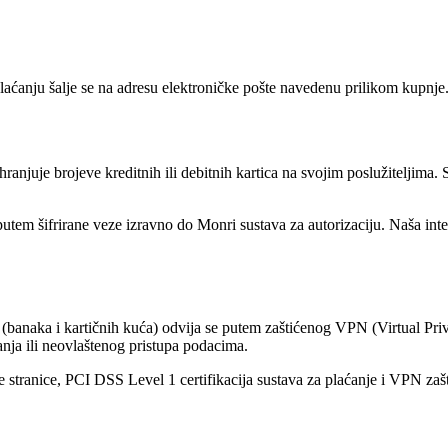
laćanju šalje se na adresu elektroničke pošte navedenu prilikom kupnje
 brojeve kreditnih ili debitnih kartica na svojim poslužiteljima. Sv
e putem šifrirane veze izravno do Monri sustava za autorizaciju. Naša i
 (banaka i kartičnih kuća) odvija se putem zaštićenog VPN (Virtual Pr
tanja ili neovlaštenog pristupa podacima.
ke stranice, PCI DSS Level 1 certifikacija sustava za plaćanje i VPN zašt