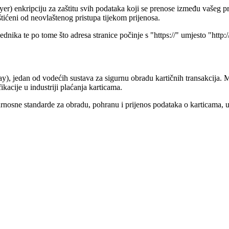
er) enkripciju za zaštitu svih podataka koji se prenose između vašeg pr
štićeni od neovlaštenog pristupa tijekom prijenosa.
dnika te po tome što adresa stranice počinje s "https://" umjesto "http:/
, jedan od vodećih sustava za sigurnu obradu kartičnih transakcija. M
ikacije u industriji plaćanja karticama.
rnosne standarde za obradu, pohranu i prijenos podataka o karticama, u